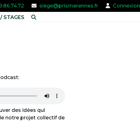
9.86.74.72
siege@prismerennes.fr
Connexion
/ STAGES
podcast:
uver des idées qui
e notre projet collectif de