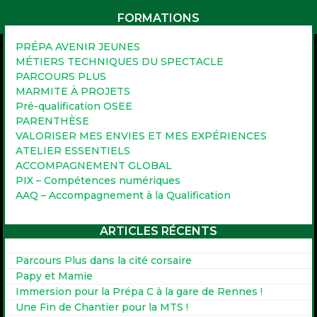
Venez nous rencontrer au café du coin de la
FORMATIONS
rue !
PRÉPA AVENIR JEUNES
MÉTIERS TECHNIQUES DU SPECTACLE
PARCOURS PLUS
MARMITE À PROJETS
Pré-qualification OSEE
PARENTHÈSE
VALORISER MES ENVIES ET MES EXPÉRIENCES
ATELIER ESSENTIELS
ACCOMPAGNEMENT GLOBAL
PIX – Compétences numériques
AAQ – Accompagnement à la Qualification
ARTICLES RÉCENTS
Parcours Plus dans la cité corsaire
Papy et Mamie
Immersion pour la Prépa C à la gare de Rennes !
Une Fin de Chantier pour la MTS !