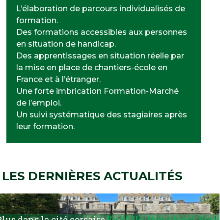
L’élaboration de parcours individualisés de
formation.
Des formations accessibles aux personnes
en situation de handicap.
Des apprentissages en situation réelle par
la mise en place de chantiers-école en
France et à l’étranger.
Une forte imbrication Formation-Marché
de l’emploi.
Un suivi systématique des stagiaires après
leur formation.
LES DERNIÈRES ACTUALITÉS
lus dans la cité corsaire
En Ville
,
Non classé
,
Sort