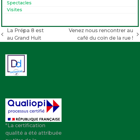
Spectacles
Visites
La Prépa 8 est
Venez nous rencontrer au
previous
next
au Grand Huit
café du coin de la rue !
post:
post:
"La certification
qualité a été attribuée