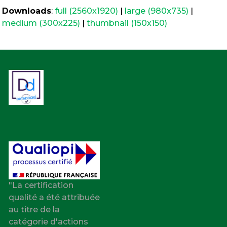
Downloads
:
full (2560x1920)
|
large (980x735)
|
medium (300x225)
|
thumbnail (150x150)
"La certification
qualité a été attribuée
au titre de la
catégorie d'actions