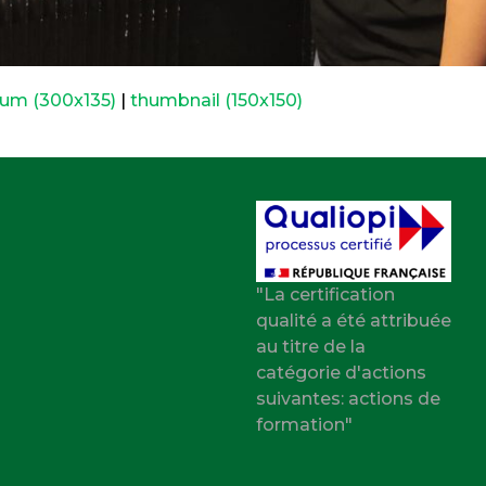
um (300x135)
|
thumbnail (150x150)
"La certification
qualité a été attribuée
au titre de la
catégorie d'actions
suivantes: actions de
formation"