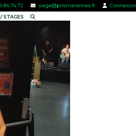
9.86.74.72
siege@prismerennes.fr
Connexion
/ STAGES