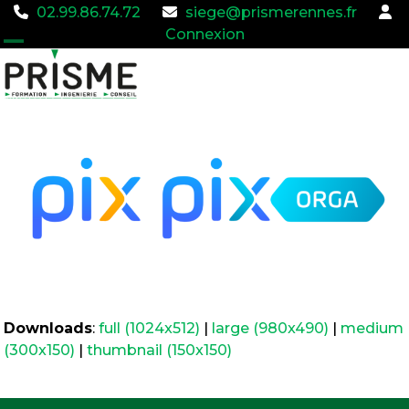
02.99.86.74.72
siege@prismerennes.fr
Connexion
Open
Close
mobile
mobile
menu
menu
Downloads
:
full (1024x512)
|
large (980x490)
|
medium
(300x150)
|
thumbnail (150x150)