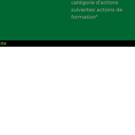
catégorie d'actions
suivantes: actions de
formation"
ite