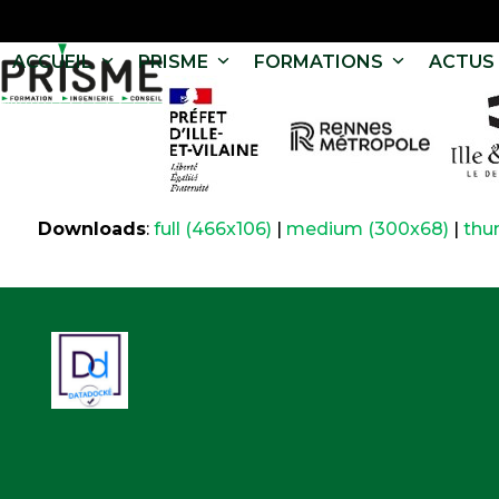
ACCUEIL
PRISME
FORMATIONS
ACTUS 
Downloads
:
full (466x106)
|
medium (300x68)
|
thu