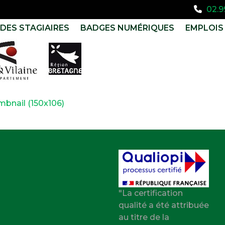
02.9
DES STAGIAIRES
BADGES NUMÉRIQUES
EMPLOIS 
mbnail (150x106)
"La certification
qualité a été attribuée
au titre de la