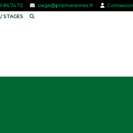
9.86.74.72
siege@prismerennes.fr
Connexion
/ STAGES