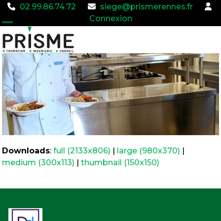
02.99.86.74.72
siege@prismerennes.fr
Connexion
Open
Close
mobile
mobile
menu
menu
Downloads
:
full (2133x806)
|
large (980x370)
|
medium (300x113)
|
thumbnail (150x150)